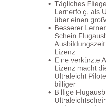
TäglichesFlieg
Lernerfolg,alsU
übereinengroße
BessererLerne
ScheinFlugausb
Ausbildungsze
Lizenz
EineverkürzteA
Lizenzmachtdi
UltraleichtPilot
billiger
BilligeFlugaus
Ultraleichtsch