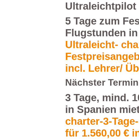
Ultraleichtpilo
5TagezumFest
Flugstundenin
Ultraleicht-cha
Festpreisange
incl.Lehrer/Üb
NächsterTermin
3Tage,mind.10
inSpanienmie
charter-3-Tage
für1.560,00€in