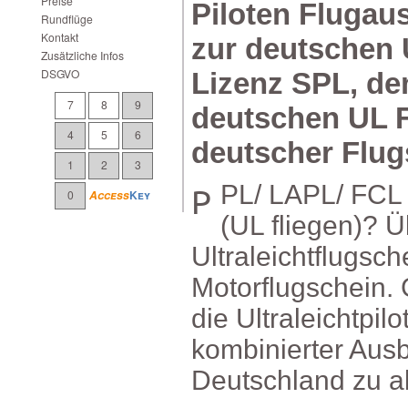
Preise
PilotenFlugau
Rundflüge
Kontakt
zurdeutschen
ZusätzlicheInfos
DSGVO
LizenzSPL,d
7
8
9
deutschenULF
4
5
6
deutscherFlug
1
2
3
PPL/LAPL/FCL(Motorfliegen)oderSPL
0
Access
Key
(ULfliegen)?
Ultraleichtflugs
Motorflugschei
dieUltraleichtpil
kombinierterAus
Deutschlandzuab