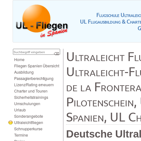
FlugschuleUltrale
ULFlugausbildung&Charte
G
UltraleichtFl
⌫
Home
FliegenSpanienÜbersicht
Ultraleicht-F
Ausbildung
Passagierberechtigung
delaFrontera
Lizenz/Ratingerneuern
CharterundTouren
Pilotenschein
Sicherheitstrainings
Umschulungen
Urlaub
Spanien,ULCh
Sonderangebote
Ultraleichtfliegen
Schnupperkurse
DeutscheUltral
Termine