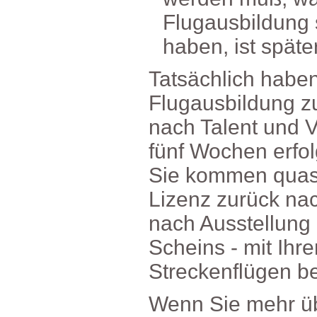
Flugausbildun
haben,istspäte
Tatsächlichhabe
Flugausbildungzu
nachTalentundVo
fünfWochenerfol
Siekommenquasi
Lizenzzurückn
nachAusstellun
Scheins-mitIhr
Streckenflügenb
WennSiemehrüb