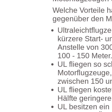
WelcheVorteileha
gegenüberdenMo
Ultraleichtflu
kürzereStart-u
Anstellevon30
100-150Meter
ULfliegensosc
Motorflugzeuge
zwischen150u
ULfliegenkost
Hälftegeringere
ULbesitzenein