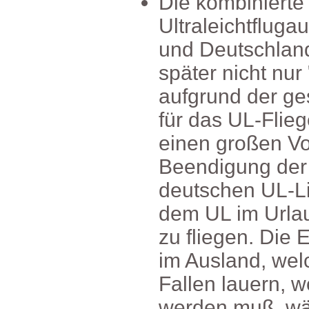
Diekombinierte
Ultraleichtflug
undDeutschlan
späternichtnur
aufgrundderge
fürdasUL-Flie
einengroßenVo
Beendigungder
deutschenUL-L
demULimUrlau
zufliegen.DieE
imAusland,wel
Fallenlauern,w
werdenmuß,wä