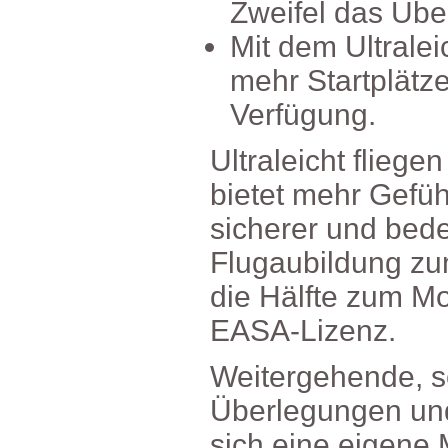
ZweifeldasÜbe
MitdemUltralei
mehrStartplät
Verfügung.
Ultraleichtflie
bietetmehrGefüh
sichererundbedeu
Flugaubildungz
dieHälftezumMot
EASA-Lizenz.
Weitergehende,s
Überlegungenun
sicheineeigene