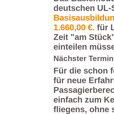
deutschenUL-S
Basisausbild
1.660,00€.
fürL
Zeit"amStück
einteilenmüss
NächsterTermin
Fürdieschonfe
fürneueErfahr
Passagierbere
einfachzumKe
fliegens,ohne