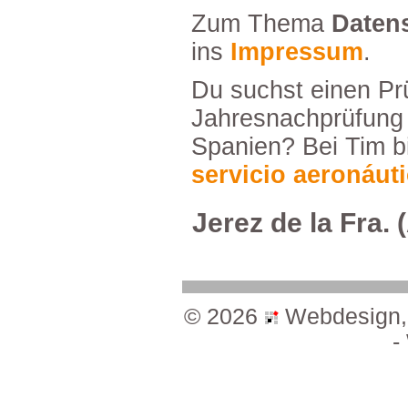
ZumThema
Daten
ins
Impressum
.
DusuchsteinenPrüferfürDeine
Jahresnachprüfun
Spanien?BeiTimbi
servicioaeronáut
JerezdelaFra.(
©2026
Webdesign
-