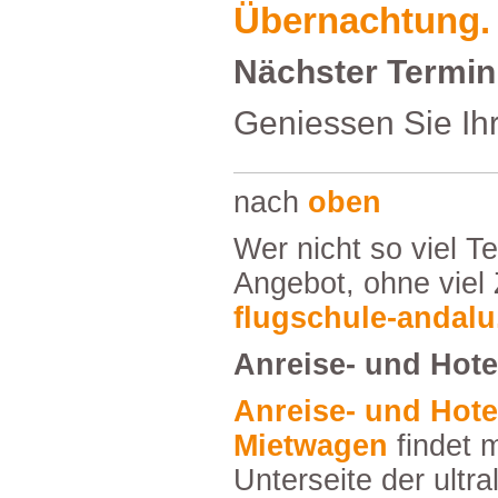
Übernachtung.
NächsterTermin
GeniessenSieIhr
nach
oben
WernichtsovielTextmöchtefindetunser
Angebot,ohnevielZ
flugschule-andalu
Anreise-undHote
Anreise-undHoteltippssowiegünstige
Mietwagen
findetm
Unterseitederultra