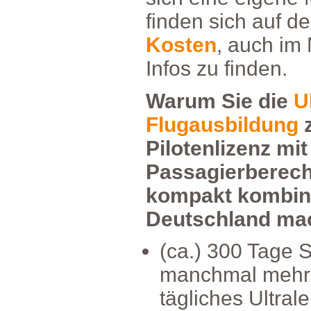
findensichaufde
Kosten
,auchimM
Infoszufinden.
WarumSiedie
U
Flugausbildung
z
Pilotenlizenzmi
Passagierbere
kompaktkombin
Deutschlandma
(ca.)300TageS
manchmalmehr,
täglichesUltral