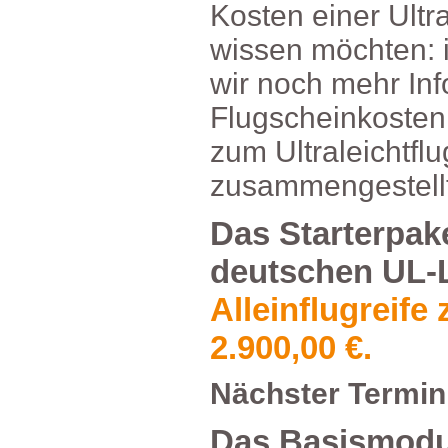
KosteneinerUltra
wissenmöchten:
wirnochmehrIn
Flugscheinkoste
zumUltraleichtfl
zusammengestellt
DasStarterpak
deutschenUL-L
Alleinflugrei
2.900,00€.
NächsterTermin
DasBasismod