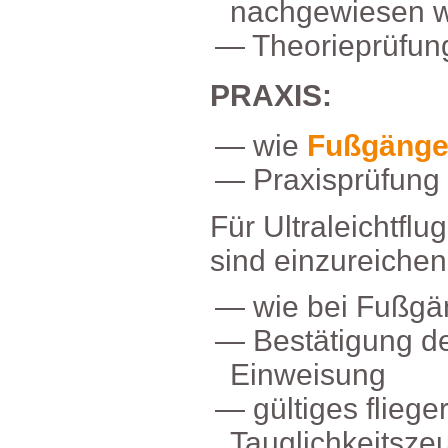
nachgewiesenw
Theorieprüfun
PRAXIS:
wie
Fußgänge
Praxisprüfung
FürUltraleichtflu
sindeinzureichen
wiebeiFußgä
Bestätigungd
Einweisung
gültigesflieger
Tauglichkeitsze