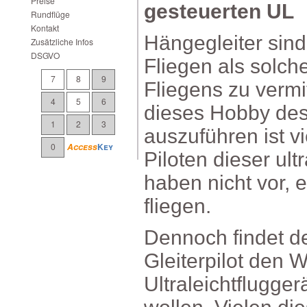
Preise
gesteuertenUL
Rundflüge
Kontakt
Hängegleitersin
ZusätzlicheInfos
DSGVO
Fliegenalssolc
7
8
9
Fliegenszuvermit
4
5
6
diesesHobbydesU
1
2
3
auszuführenistvi
0
Access
Key
Pilotendieserult
habennichtvor,
fliegen.
Dennochfindetd
Gleiterpilotden
Ultraleichtflugg