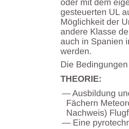
odermitdemeige
gesteuertenULa
Möglichkeitder
andereKlassede
auchinSpanien
werden.
DieBedingungen
THEORIE:
Ausbildungu
FächernMeteor
Nachweis)Flugf
Einepyrotech