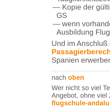
Kopiedergül
GS
wennvorhand
AusbildungFlu
UndimAnschluß
Passagierberech
Spanienerwerbe
nach
oben
WernichtsovielTextmöchtefindetunser
Angebot,ohnevielZ
flugschule-andalu