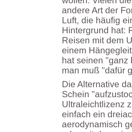
wollen.Vielendie
andereArtderFo
Luft,diehäufige
Hintergrundhat:
ReisenmitdemUL
einemHängeglei
hatseinen"ganz
manmuß"dafürge
DieAlternatived
Schein"aufzusto
Ultraleichtlizen
einfacheindreiac
aerodynamischge