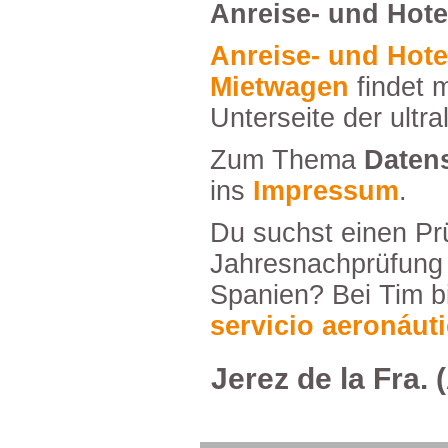
Anreise-undHote
Anreise-undHoteltippssowiegünstige
Mietwagen
findetm
Unterseitederultra
ZumThema
Daten
ins
Impressum
.
DusuchsteinenPrüferfürDeine
Jahresnachprüfun
Spanien?BeiTimbi
servicioaeronáut
JerezdelaFra.(