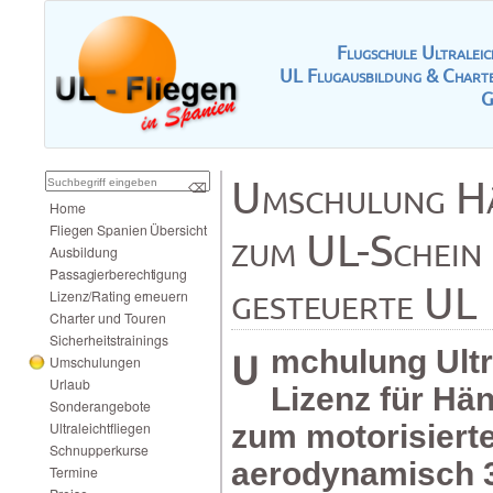
FlugschuleUltrale
ULFlugausbildung&Charte
G
UmschulungHän
⌫
Home
FliegenSpanienÜbersicht
zumUL-Schein
Ausbildung
Passagierberechtigung
gesteuerteUL
Lizenz/Ratingerneuern
CharterundTouren
Sicherheitstrainings
UmchulungUltraleicht
Umschulungen
Urlaub
LizenzfürHän
Sonderangebote
Ultraleichtfliegen
zummotorisiert
Schnupperkurse
aerodynamisch3
Termine