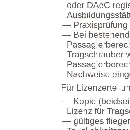
oderDAeCregist
Ausbildungsstät
Praxisprüfung
Beibestehend
Passagierberec
Tragschrauberw
Passagierberec
Nachweiseeinge
FürLizenzerteilu
Kopie(beidsei
LizenzfürTrags
gültigesflieger