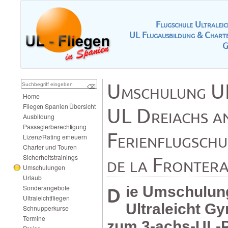
FlugschuleUltrale
ULFlugausbildung&Charte
G
UmschulungU
⌫
Home
FliegenSpanienÜbersicht
ULDreiachsan
Ausbildung
Passagierberechtigung
Ferienflugsch
Lizenz/Ratingerneuern
CharterundTouren
delaFronter
Sicherheitstrainings
Umschulungen
Urlaub
Sonderangebote
DieUmschulungvom
Ultraleichtfliegen
UltraleichtGy
Schnupperkurse
Termine
zum3-achs-UL-P