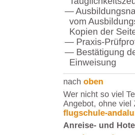
Tauglichkeitsze
Ausbildungsn
vomAusbildungs
KopienderSeit
Praxis-Prüfpro
Bestätigungd
Einweisung
nach
oben
WernichtsovielTextmöchtefindetunser
Angebot,ohnevielZ
flugschule-andalu
Anreise-undHote