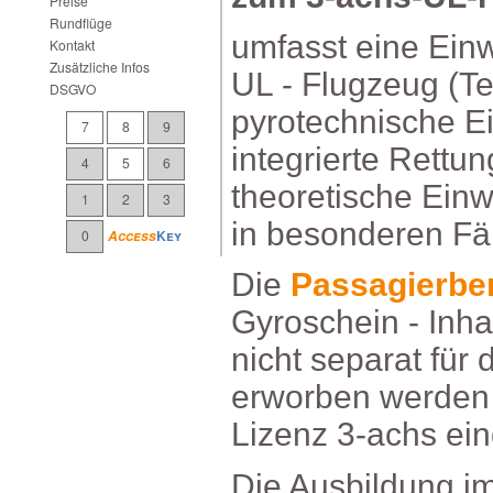
Preise
Rundflüge
umfassteineEin
Kontakt
ZusätzlicheInfos
UL-Flugzeug(Tec
DSGVO
pyrotechnische
7
8
9
integrierteRettu
4
5
6
theoretischeEin
1
2
3
inbesonderenFäl
0
Access
Key
Die
Passagierbe
Gyroschein-Inha
nichtseparatfür
erworbenwerde
Lizenz3-achsein
DieAusbildung