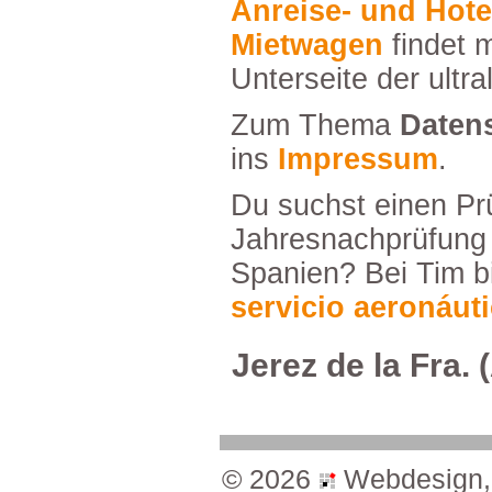
Anreise-undHoteltippssowiegünstige
Mietwagen
findetm
Unterseitederultra
ZumThema
Daten
ins
Impressum
.
DusuchsteinenPrüferfürDeine
Jahresnachprüfun
Spanien?BeiTimbi
servicioaeronáut
JerezdelaFra.(
©2026
Webdesign