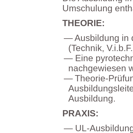
Umschulungenthä
THEORIE:
Ausbildungin
(Technik,V.i.b.F.
Einepyrotech
nachgewiesenw
Theorie-Prüfu
Ausbildungslei
Ausbildung.
PRAXIS:
UL-Ausbildu