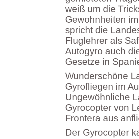
weißumdieTrick
Gewohnheitenim
sprichtdieLand
FluglehreralsSa
Autogyroauchdi
GesetzeinSpanie
WunderschöneLa
GyrofliegenimAu
UngewöhnlicheL
GyrocoptervonL
Fronteraausanfli
DerGyrocopter