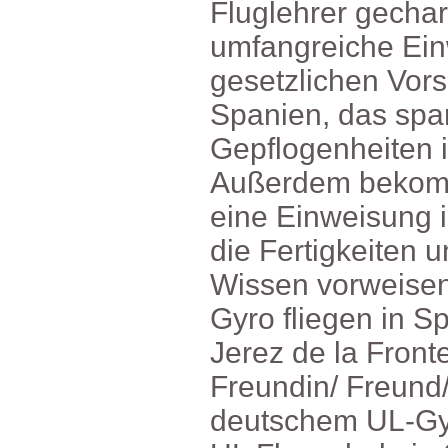
Fluglehrergecha
umfangreicheEi
gesetzlichenVor
Spanien,dasspan
Gepflogenheiteni
Außerdembekomm
eineEinweisungi
dieFertigkeiten
Wissenvorweise
GyrofliegeninSp
JerezdelaFronte
Freundin/Freun
deutschemUL-Gy