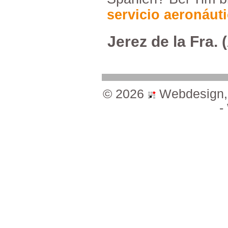
servicioaeronáut
JerezdelaFra.(
©2026
Webdesign
-