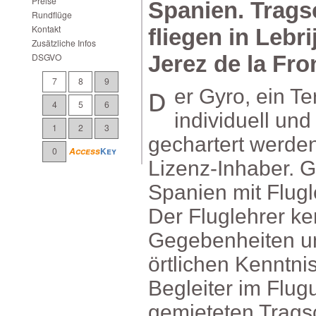
Preise
Spanien.Trags
Rundflüge
Kontakt
fliegeninLebri
ZusätzlicheInfos
DSGVO
JerezdelaFron
7
8
9
DerGyro,einTercel,kanninSpanien
4
5
6
individuellun
1
2
3
gechartertwerd
0
Access
Key
Lizenz-Inhaber.G
SpanienmitFlugle
DerFluglehrerke
Gegebenheitenu
örtlichenKenntn
BegleiterimFlug
gemietetenTrags