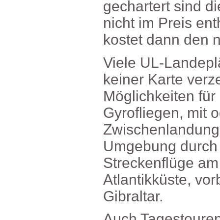
gechartertsindd
nichtimPreisent
kostetdanndenn
VieleUL-Landepl
keinerKarteverze
Möglichkeitenfü
Gyrofliegen,mit
Zwischenlandun
Umgebungdurch
Streckenflügea
Atlantikküste,v
Gibraltar.
AuchTagestoure