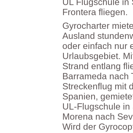
ULFlugschulein
Fronterafliegen.
Gyrochartermiet
Auslandstundenw
odereinfachnur
Urlaubsgebiet.
Strandentlangfl
BarramedanachT
Streckenflugmit
Spanien,gemiet
UL-Flugschulein
MorenanachSevil
WirdderGyrocop