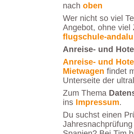
nach
oben
WernichtsovielTextmöchtefindetunser
Angebot,ohnevielZ
flugschule-andalu
Anreise-undHote
Anreise-undHoteltippssowiegünstige
Mietwagen
findetm
Unterseitederultra
ZumThema
Daten
ins
Impressum
.
DusuchsteinenPrüferfürDeine
Jahresnachprüfun
Spanien?BeiTimbi