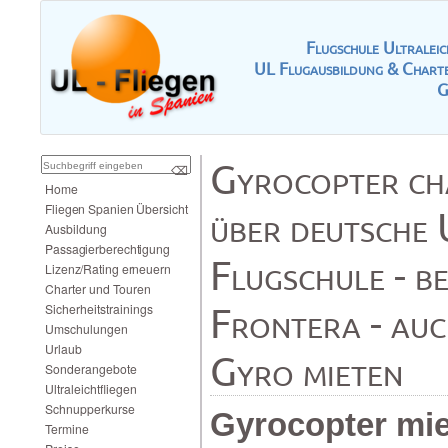
FlugschuleUltrale
ULFlugausbildung&Charte
G
Gyrocopterch
⌫
Home
FliegenSpanienÜbersicht
überdeutscheU
Ausbildung
Passagierberechtigung
Flugschule-b
Lizenz/Ratingerneuern
CharterundTouren
Frontera-auc
Sicherheitstrainings
Umschulungen
Urlaub
Gyromieten
Sonderangebote
Ultraleichtfliegen
Schnupperkurse
Gyrocoptermie
Termine