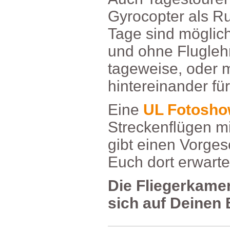
GyrocopteralsR
Tagesindmöglich
undohneFluglehr
tageweise,oder
hintereinanderfü
Eine
ULFotosho
Streckenflügen
gibteinenVorge
Euchdorterwarte
DieFliegerkame
sichaufDeinen